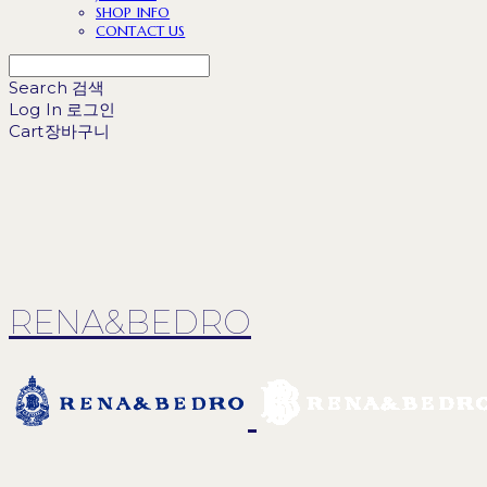
SHOP INFO
CONTACT US
Search
검색
Log In
로그인
Cart
장바구니
RENA&BEDRO