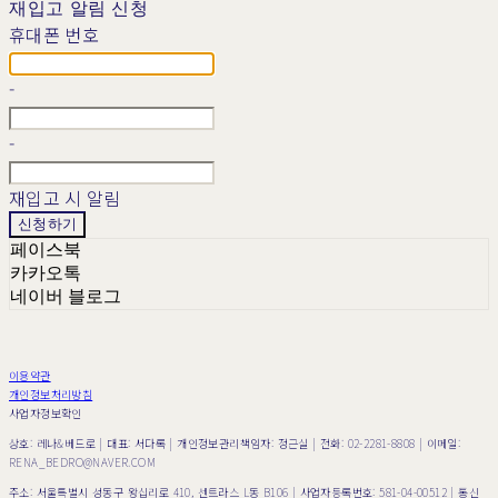
재입고 알림 신청
휴대폰 번호
-
-
재입고 시 알림
신청하기
페이스북
카카오톡
네이버 블로그
이용약관
개인정보처리방침
사업자정보확인
상호: 레나&베드로 | 대표: 서다록 | 개인정보관리책임자: 정근실 | 전화: 02-2281-8808 | 이메일:
RENA_BEDRO@NAVER.COM
주소: 서울특별시 성동구 왕십리로 410, 센트라스 L동 B106 | 사업자등록번호:
581-04-00512
| 통신