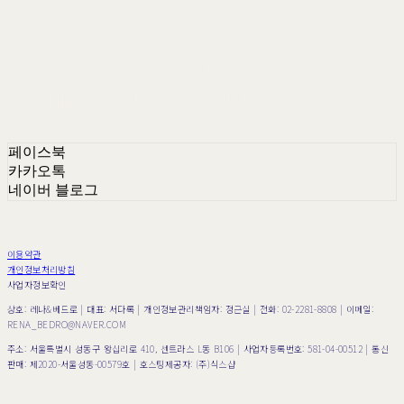
페이스북
카카오톡
네이버 블로그
이용약관
개인정보처리방침
사업자정보확인
상호: 레나&베드로 | 대표: 서다록 | 개인정보관리책임자: 정근실 | 전화: 02-2281-8808 | 이메일:
RENA_BEDRO@NAVER.COM
주소: 서울특별시 성동구 왕십리로 410, 센트라스 L동 B106 | 사업자등록번호:
581-04-00512
| 통신
판매:
제2020-서울성동-00579호
| 호스팅제공자: (주)식스샵